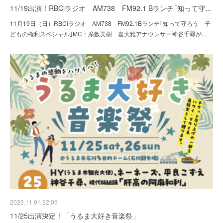
11/19出演！RBCiラジオ AM738 FM92.1 Bランチ｢知って守…
11月19日（日）RBCiラジオ AM738 FM92.1Bランチ｢知って守ろう 子
どもの権利スペシャル｣MC：糸数美樹 嘉大雅アナウンサー神谷千尋が…
2023.11.01 22:09
11/25出演決定！「うるま大好き音楽祭」