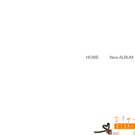
HOME
New ALB