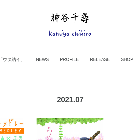
UM「ウタ結イ」
NEWS
PROFILE
RELEASE
SHOP
2021
.
07