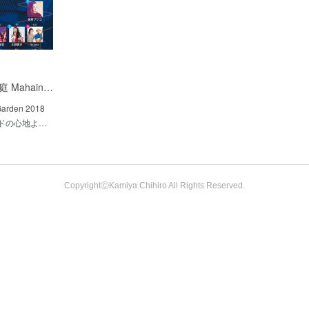
 Mahain…
arden 2018
イドの心地よ…
CopyrightⒸKamiya Chihiro All Rights Reserved.