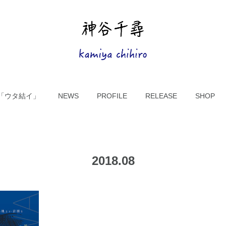
UM「ウタ結イ」
NEWS
PROFILE
RELEASE
SHOP
2018
.
08