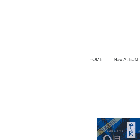
HOME
New ALB