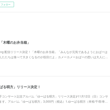
フォロー
ス！「木曜のお弁当箱」
w Song 配信リリース決定！「木曜のお弁当箱」「みんなが元気であるようにおばーは
んたたちは食べて大きくなるのが役目だよ」カメーカメーおばーの想いは大人に…
ゆーばる唄方」リリース決定！
子コンサート記念アルバム「ゆーばる唄方」リリース決定♪11月12日（日）コンサ
す。アルバム「ゆーばる唄方」3,000円（税込）1.ゆーばる唄方（幸裕/千尋/幸…