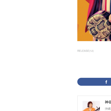
RELEASE
(
12
)
神谷千
沖縄