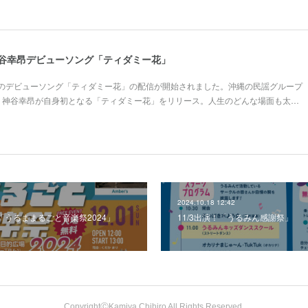
神谷幸昂デビューソング「ティダミー花」
のデビューソング「ティダミー花」の配信が開始されました。沖縄の民謡グループ
、神谷幸昂が自身初となる「ティダミー花」をリリース。人生のどんな場面も太…
2024.10.18 12:42
！「うるままるごと音楽祭2024」
11/3出演！「うるみん感謝祭」
CopyrightⒸKamiya Chihiro All Rights Reserved.