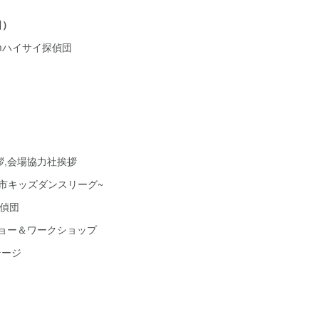
日）
romハイサイ探偵団
拶,会場協力社挨拶
るま市キッズダンスリーグ~
探偵団
スショー＆ワークショップ
テージ