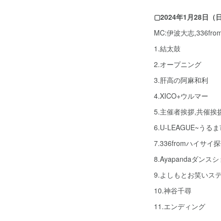
▢2024年1月28日（
MC:伊波大志,336f
1.結太鼓
2.オープニング
3.肝高の阿麻和利
4.XICO+ウルマー
5.主催者挨拶,共催挨
6.U-LEAGUE~う
7.336fromハイサイ
8.Ayapandaダン
9.よしもとお笑いス
10.神谷千尋
11.エンディング