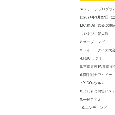
★ステージプログラ
▢2024年1月27日（
MC:前徳比嘉優,336
1.やまびこ響太鼓
2.オープニング
3.ワイドークイズ大
4.RBCiラジオ
5.主催者挨拶,共催挨
6.闘牛戦士ワイドー
7.XICO+ウルマー
8.よしもとお笑いス
9.平良こずえ
10.エンディング