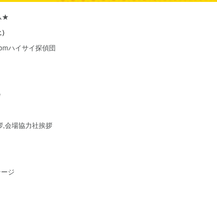
ム★
土）
fromハイサイ探偵団
会
拶,会場協力社挨拶
テージ