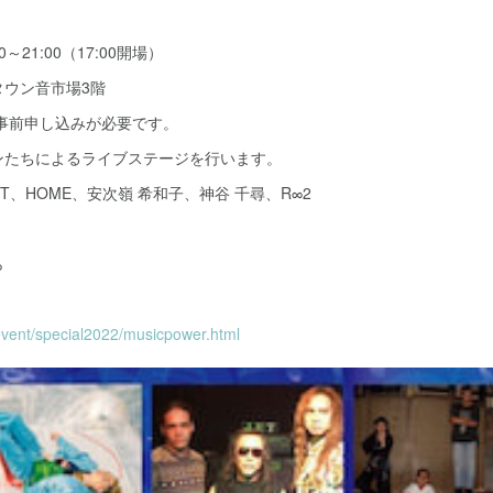
00～21:00（17:00開場）
タウン音市場3階
※事前申し込みが必要です。
ンたちによるライブステージを行います。
ET、HOME、安次嶺 希和子、神谷 千尋、R∞2
ら
/event/special2022/musicpower.html