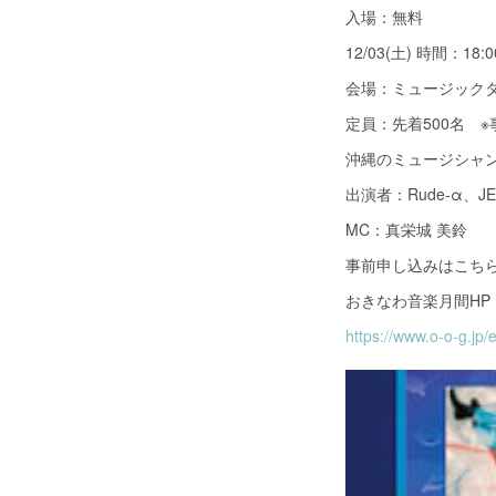
入場：無料
12/03(土) 時間：18:
会場：ミュージック
定員：先着500名 
沖縄のミュージシャ
出演者：Rude-α、J
MC：真栄城 美鈴
事前申し込みはこち
おきなわ音楽月間HP
https://www.o-o-g.jp