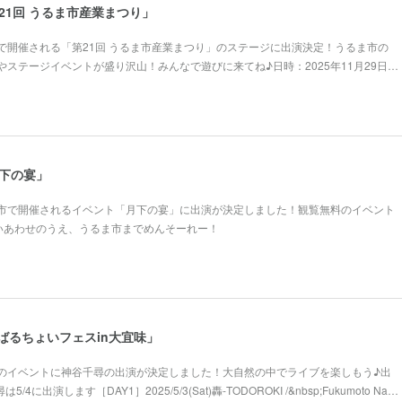
第21回 うるま市産業まつり」
で開催される「第21回 うるま市産業まつり」のステージに出演決定！うるま市の
ステージイベントが盛り沢山！みんなで遊びに来てね♪日時：2025年11月29日…
月下の宴」
市で開催されるイベント「月下の宴」に出演が決定しました！観覧無料のイベント
いあわせのうえ、うるま市までめんそーれー！
んばるちょいフェスin大宜味」
のイベントに神谷千尋の出演が決定しました！大自然の中でライブを楽しもう♪出
4に出演します［DAY1］2025/5/3(Sat)轟-TODOROKI /&nbsp;Fukumoto Na…