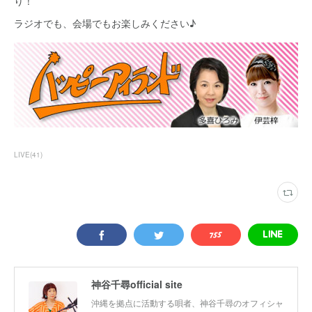
り！
ラジオでも、会場でもお楽しみください♪
LIVE
(
41
)
神谷千尋official site
沖縄を拠点に活動する唄者、神谷千尋のオフィシャ